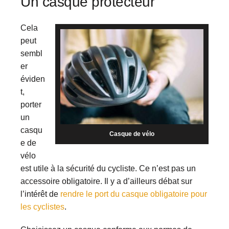
Un casque protecteur
Cela
peut
sembl
er
éviden
t,
porter
un
casqu
Casque de vélo
e de
vélo
est utile à la sécurité du cycliste. Ce n’est pas un
accessoire obligatoire. Il y a d’ailleurs débat sur
l’intérêt de
rendre le port du casque obligatoire pour
les cyclistes
.