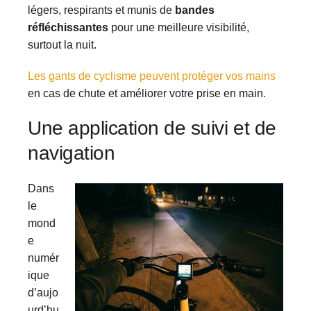
légers, respirants et munis de
bandes
réfléchissantes
pour une meilleure visibilité,
surtout la nuit.
Les gants de cyclisme peuvent protéger vos mains
en cas de chute et améliorer votre prise en main.
Une application de suivi et de
navigation
Dans
le
mond
e
numér
ique
d’aujo
urd’hu