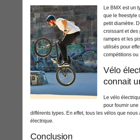
Le BMX est un ty
que le freestyle
petit diamètre. 
croissant et des
rampes et les p
utilisés pour eff
compétitions ou p
Vélo élec
connait u
Le vélo électriq
pour fournir une
différents types. En effet, tous les vélos que n
électrique.
Conclusion