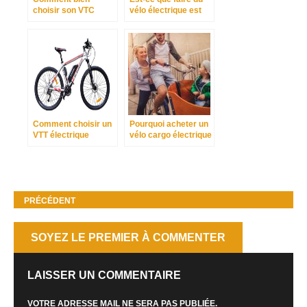
choisir son VTC
vélo électrique est
électrique ?
un sport ?
Comment choisir un
Pourquoi acheter un
VTT électrique
vélo cargo électrique
performant et adapté
?
PRÉCÉDENT
SOYEZ LE PREMIER À COMMENTER
LAISSER UN COMMENTAIRE
VOTRE ADRESSE MAIL NE SERA PAS PUBLIÉE.